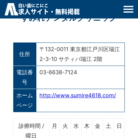
白
い
歯
にこにこ
求人サイト・無料掲載
すみれデンタルクリニック
〒132-0011 東京都江戸川区瑞江
住所
2-3-10 サティバ瑞江 2階
電話番
03-6638-7124
号
ホーム
http://www.sumire4618.com/
ページ
診療時間 /
月
火
水
木
金
土
日
曜日