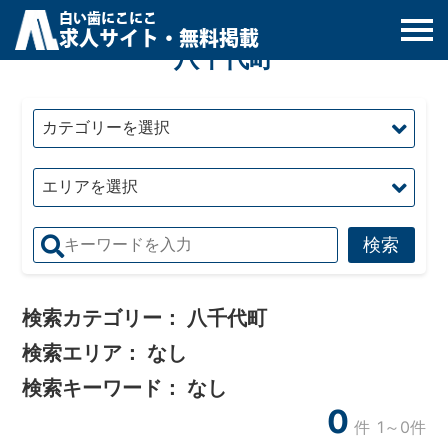
白
い
歯
にこにこ
求人サイト・無料掲載
八千代町
検索カテゴリー：
八千代町
検索エリア：
なし
検索キーワード：
なし
0
件
1～0件