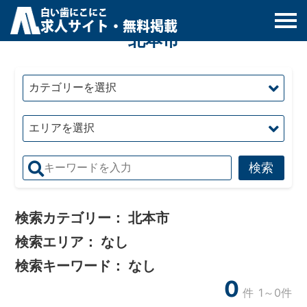
白
い
歯
にこにこ
求人サイト・無料掲載
北本市
検索カテゴリー：
北本市
検索エリア：
なし
検索キーワード：
なし
0
件
1～0件