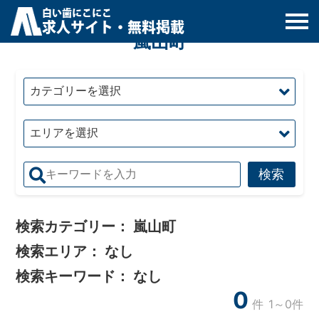
白
い
歯
にこにこ
求人サイト・無料掲載
嵐山町
検索カテゴリー：
嵐山町
検索エリア：
なし
検索キーワード：
なし
0
件
1～0件