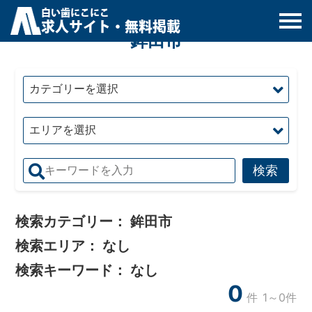
白
い
歯
にこにこ
求人サイト・無料掲載
鉾田市
検索カテゴリー：
鉾田市
検索エリア：
なし
検索キーワード：
なし
0
件
1～0件