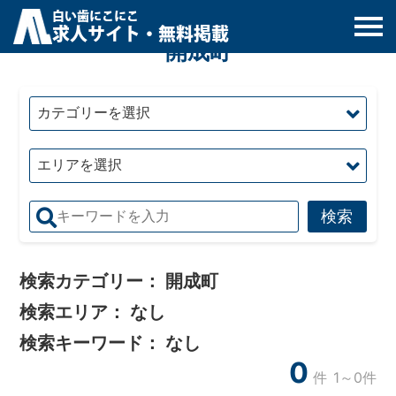
白
い
歯
にこにこ
求人サイト・無料掲載
開成町
検索カテゴリー：
開成町
検索エリア：
なし
検索キーワード：
なし
0
件
1～0件